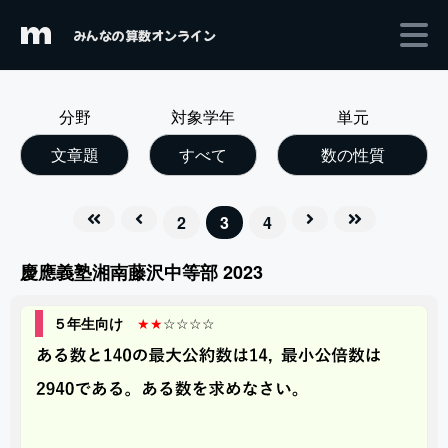
m
みんなの算数オンライン
分野
対象学年
単元
文章題
すべて
数の性質
2
3
4
慶應義塾湘南藤沢中等部 2023
５年生向け
★★
☆☆☆☆