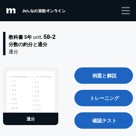
m
みんなの算数オンライン
58-2
教科書 5年
unit
.
分数の約分と通分
通分
例題と解説
トレーニング
通分
確認テスト