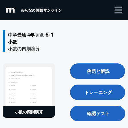
m
みんなの算数オンライン
6-1
中学受験 4年
unit
.
小数
小数の四則演算
例題と解説
トレーニング
小数の四則演算
確認テスト