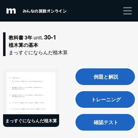
m
みんなの算数オンライン
30-1
教科書 3年
unit
.
植木算の基本
まっすぐにならんだ植木算
例題と解説
トレーニング
まっすぐにならんだ植木算
確認テスト