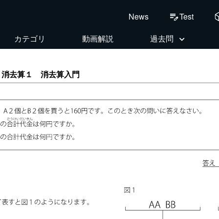
deploy
Test
News
edit_note
カテゴリ
動画解説
過去問
-1 消去算１ 消去算入門