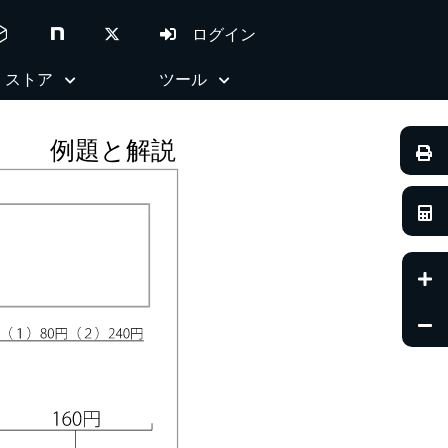
ed_code
ログイン
ストア
ツール
例題と解説