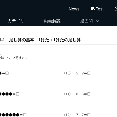
deploy
Test
News
edit_note
カテゴリ
動画解説
過去問
.1-1 足し算の基本 1けた＋1けたの足し算