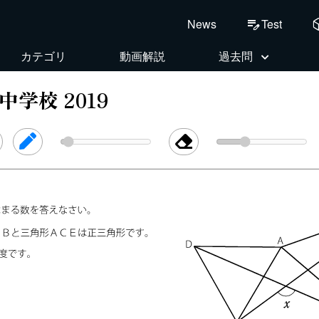
deploy
Test
News
edit_note
カテゴリ
動画解説
過去問
学校 2019